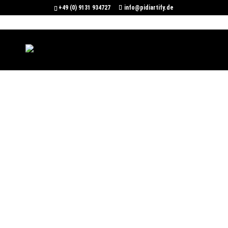
+49 (0) 9131 934727
info@pidiartify.de
PiDiArtify
Die Kunst der methodischen
Prozessautomatisierung