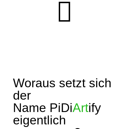

Geschäftsprozesse und Change
Management
Woraus setzt sich
der
Name PiDi
Art
ify
eigentlich