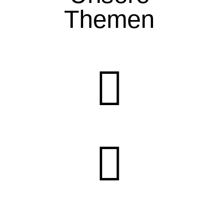
Themen

Prozessgesteuerter Ansatz & piDiArtify

Digitale Transformation